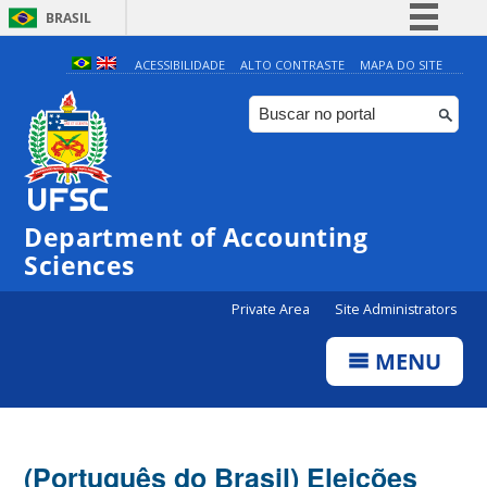
BRASIL
Simplifique!
ACESSIBILIDADE
ALTO CONTRASTE
MAPA DO SITE
Comunica BR
Participe
Acesso à informação
Legislação
Department of Accounting
Canais
Sciences
Private Area
Site Administrators
MENU
(Português do Brasil) Eleições