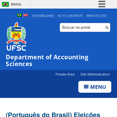
BRASIL
Simplifique!
ACESSIBILIDADE
ALTO CONTRASTE
MAPA DO SITE
Comunica BR
Participe
Acesso à informação
Legislação
Department of Accounting
Canais
Sciences
Private Area
Site Administrators
MENU
(Português do Brasil) Eleições