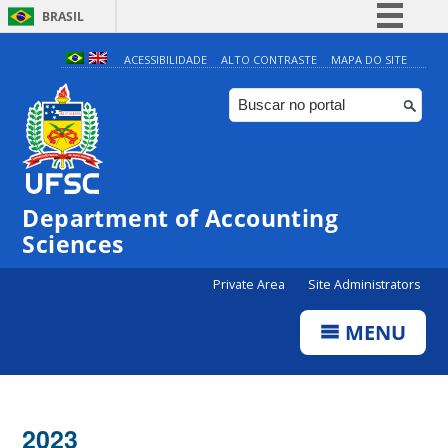
BRASIL
Simplifique!
ACESSIBILIDADE
ALTO CONTRASTE
MAPA DO SITE
Comunica BR
Participe
Acesso à informação
Legislação
Department of Accounting
Canais
Sciences
Private Area
Site Administrators
MENU
2023