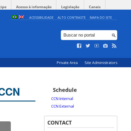
cipe
Acesso à informação
Legislação
Canais
ACESSIBILIDADE
ALTO CONTRASTE
MAPA DO SITE
Private Area
Site Administrators
 CCN
Schedule
CCN Internal
CCN External
CONTACT