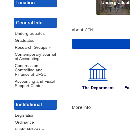
Undergraduat
Location
General Info
About CCN
Undergraduates
Graduates
Research Groups »
Contemporary Journal
of Accounting
Congress on
Controlling and
Finance of UFSC
Accounting and Fiscal
Support Center
The Department
Fa
Institutional
More info
Legislation
Ordinance
Public Notices »