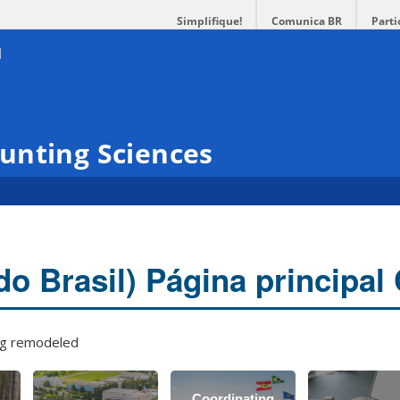
Simplifique!
Comunica BR
Parti
unting Sciences
do Brasil) Página principal
ing remodeled
Coordinating