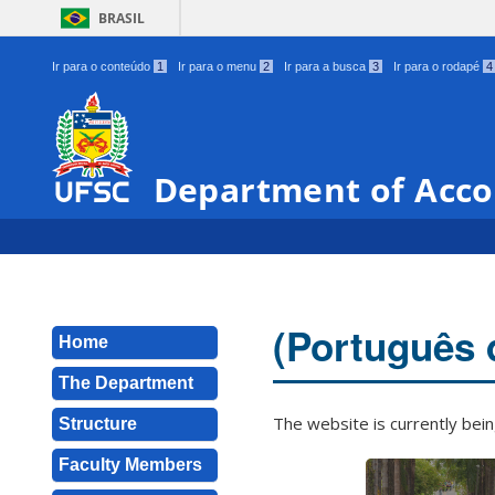
BRASIL
Ir para o conteúdo
1
Ir para o menu
2
Ir para a busca
3
Ir para o rodapé
4
Department of Acco
(Português 
Home
The Department
The website is currently be
Structure
Faculty Members