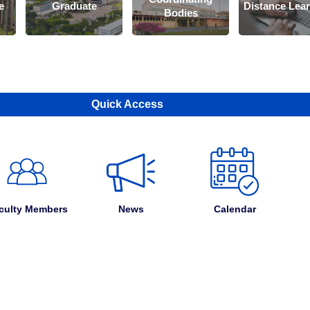
e
Graduate
Distance Lea
Bodies
Quick Access
culty Members
News
Calendar