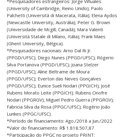
*Pesquisadores estrangeiros: Jorge Viñuales
(University of Cambridge, Reino Unido); Paolo
Palchetti (Università di Macerata, Itália); Elena Aydos
(Newcastle University, Austrália); Peter G. Brown
(Universidade de Mcgill, Canadá); Mara Valenti
(Università Statale di Milano, Itália); Frank Maes
(Ghent University, Bélgica).
*Pesquisadores nacionais: Arno Dal Ri Jr.
(PPGD/UFSC); Diego Nunes (PPGD/UFSC); Rógerio
Silva Portanova (PPGD/UFSC); Joana Stelzer
(PPGD/UFSC); Aline Beltrame de Moura
(PPGD/UFSC); Everton das Neves Gonçalves
(PPGD/UFSC); Eunice Sueli Nodari (PPGICH); José
Rubens Morato Leite (PPGICH); Rubens Onofre
Nodari (PPGRGV); Miguel Pedro Guerra (PPGRGV);
Fabricia Silva da Rosa (PPGC/UFSC); Rogério João
Lunkes (PPGC/UFSC).
*Período de financiamento: Ago./2018 a Jun./2022
*Valor do financiamento: R$ 1.818.507,87
*Participação do PPGC no projeto PRINT: