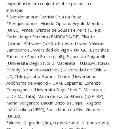
experiências em conjunto sobre pesquisa e
inovação.
*Coordenadora: Fabricia Silva da Rosa
*Pesquisadores: Alcindo Cipriano Argolo Mendes
(UFSC); Aracéli Cristina de Sousa Ferreira (UFRJ);
Carlos Magri Ferreira (EMBRAPA/DF); Elisete
Dahmer Pfitscher (UFSC); Ernesto Lopez-Valeiras
Sampedro (Universidad de Vigo – UVIGO, Espanha);
Fátima de Souza Freire (UnB); Francesca Spigarelli
(Universita Degli Studi Di Macerata – U.D.S.M., Itália);
Freddy Coronado Martínez (Universidad de Chile –
UC, Chile); Jacobo Gomez-Conde (Universidad
Autónoma de Madrid – UAM, Espanha); Lorenzo
Compagnucci (Universita Degli Studi Di Macerata –
U.D.S.M., Itália); Maísa de Souza Ribeiro (USP-RP);
Maria Margarete Baccin Brizolla (Unijuí); Rogério
João Lunkes (UFSC); Sonia Maria da Silva Gomes
(UFBA)
*Alunos: 0 (graduação), 0 (mestrado), 9 (doutorado)