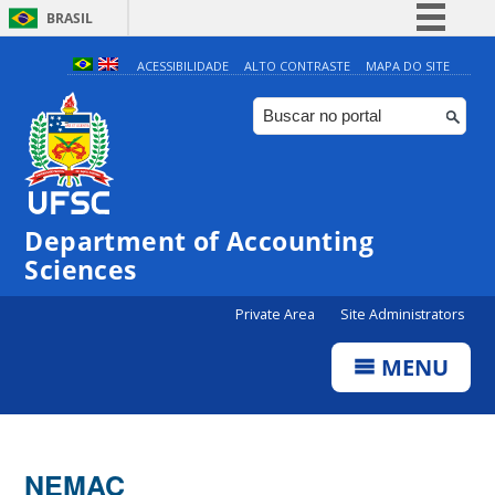
BRASIL
Simplifique!
ACESSIBILIDADE
ALTO CONTRASTE
MAPA DO SITE
Comunica BR
Participe
Acesso à informação
Legislação
Department of Accounting
Canais
Sciences
Private Area
Site Administrators
MENU
NEMAC