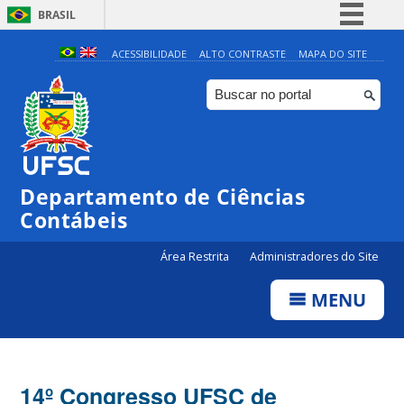
BRASIL
Simplifique!
ACESSIBILIDADE
ALTO CONTRASTE
MAPA DO SITE
Comunica BR
Participe
Acesso à informação
Legislação
Departamento de Ciências
Canais
Contábeis
Área Restrita
Administradores do Site
MENU
14º Congresso UFSC de