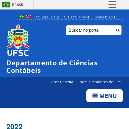
BRASIL
Simplifique!
ACESSIBILIDADE
ALTO CONTRASTE
MAPA DO SITE
Comunica BR
Participe
Acesso à informação
Legislação
Departamento de Ciências
Canais
Contábeis
Área Restrita
Administradores do Site
MENU
2022