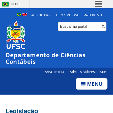
BRASIL
Simplifique!
ACESSIBILIDADE
ALTO CONTRASTE
MAPA DO SITE
Comunica BR
Participe
Acesso à informação
Legislação
Departamento de Ciências
Canais
Contábeis
Área Restrita
Administradores do Site
MENU
Legislação